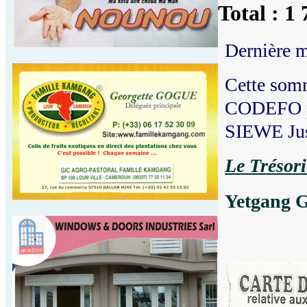
Total : 1
Dernière m
Cette somm
CODEFO par
SIEWE Just
Le Trésori
Yetgang G