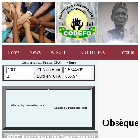
Home
News
A.R.F.F.
CO.DE.FO.
Fotouni
Convertisseur Francs CFA <--> Euro
Weather by Freemeteo.com
Weather by Freemeteo.com
Obsèque
ARFF
Association des Ressortissants