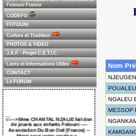
Fotouni France
CODEFO
FOTOUNI
Culture et Tradition
PHOTOS & VIDEO
J.A.F. - Projet C.E.T.I.C.
Liens et Informations Utiles
Nom Pr
CONTACT
NJEUGEN 
Le FORUM
POUALEU 
NGALEU E
MESSOP M
---> Mme CHANTAL NZALIE fait don
de jouets aux enfants Fotouni ----
NGANKAM 
Association Du Bon Oeil (France) --
Merci pour votre soutien <---
KAMGANG