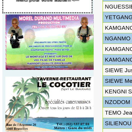
NGUESSIE
YETGANG 
KAMGANG 
NGANMO M
KAMGANG
KAMGANG
SIEWE Jus
SIEWE Me
KENGNI S
NZODOM M
TEMO Jea
SILIENOU 