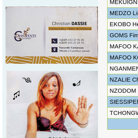
MEKUIGNI
MEDZO Li
EKOBO Hen
GOMS Fir
MAFOO K
MAFOO KO
NGANMENI
NZALIE Ch
NZODOM 
SIESSIPEN
TCHONGW