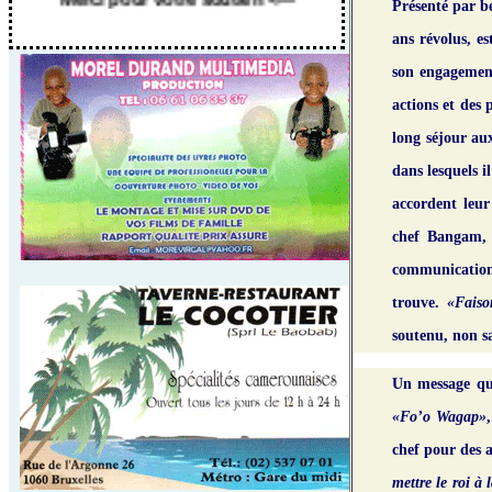
Présenté par b
ans révolus, e
son engagemen
actions et des 
long séjour aux
dans lesquels i
accordent leur
chef Bangam, 
communication s
trouve.
«Faiso
soutenu, non sa
Un message qui
«Fo’o Wagap»
chef pour des 
mettre le roi à