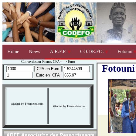
Home
News
A.R.F.F.
CO.DE.FO.
Fotouni
Convertisseur Francs CFA <--> Euro
Fotouni 
Weather by Freemeteo.com
Weather by Freemeteo.com
ARFF
Association des Ressortissants