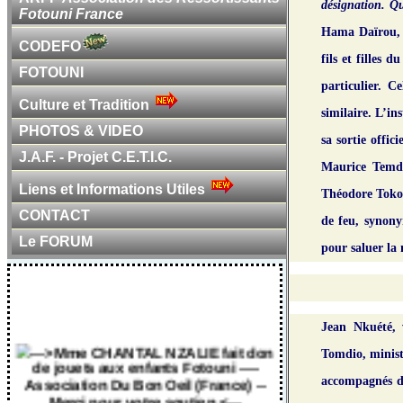
désignation. Q
Fotouni France
Hama Daïrou, 
CODEFO
fils et filles
FOTOUNI
particulier. 
Culture et Tradition
similaire. L’in
PHOTOS & VIDEO
sa sortie offic
J.A.F. - Projet C.E.T.I.C.
Maurice Temde
Liens et Informations Utiles
Théodore Toko. 
CONTACT
de feu, synony
Le FORUM
pour saluer la
Jean Nkuété, 
---> Mme CHANTAL NZALIE fait don
Tomdio, minist
de jouets aux enfants Fotouni ----
Association Du Bon Oeil (France) --
accompagnés d’
Merci pour votre soutien <---