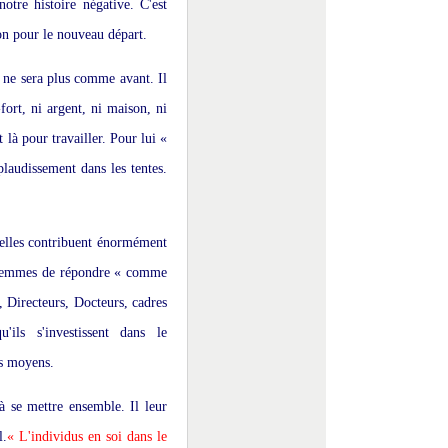
otre histoire négative. C'est
 non pour le nouveau départ.
n ne sera plus comme avant. Il
fort, ni argent, ni maison, ni
t là pour travailler. Pour lui «
plaudissement dans les tentes.
 elles contribuent énormément
s femmes de répondre « comme
e, Directeurs, Docteurs, cadres
'ils s'investissent dans le
es moyens.
 à se mettre ensemble. Il leur
l.
« L'individus en soi dans le