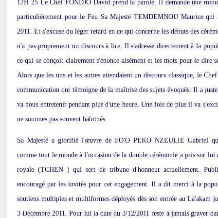
12H 25 Le Chef FONDJO David prend la parole. Il demande une minute
particulièrement pour le Feu Sa Majesté TEMDEMNOU Maurice qui n
2011. Et s'excuse du léger retard en ce qui concerne les débuts des céré
n'a pas proprement un discours à lire. Il s'adresse directement à la popu
ce qui se conçoit clairement s'énonce aisément et les mots pour le dire s
Alors que les uns et les autres attendaient un discours classique, le Chef 
communication qui témoigne de la maîtrise des sujets évoqués. Il a juste
va nous entretenir pendant plus d'une heure. Une fois de plus il va s'exc
ne sommes pas souvent habitués.
Sa Majesté a glorifié l'œuvre de FO'O PEKO NZEULIE Gabriel qui 
comme tout le monde à l'occasion de la double cérémonie a pris sur lui 
royale (TCHEN ) qui sert de tribune d'honneur actuellement. Publiq
encouragé par les invités pour cet engagement. Il a dit merci à la popul
soutiens multiples et multiformes déployés dès son entrée au La'akam j
3 Décembre 2011. Pour lui la date du 3/12/2011 reste à jamais graver dan