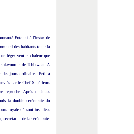
unauté Fotouni à l'instar de
sommeil des habitants toute la
r un léger vent et chaleur que
de Demkwouo et de Tchikwon . A
 des jours ordinaires. Petit à
conviés par le Chef Supérieurs
ne reproche. Après quelques
puis la double cérémonie du
ours royale où sont installées
on, secrétariat de la cérémonie.