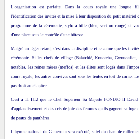
L'organisation est parfaite. Dans la cours royale une longue file
l'identification des invités et la mise à leur disposition du petit matériel
programme de la cérémonie, stylo à bille (bleu, vert ou rouge) et vo
d'une place sous le contrôle d'une hôtesse.
Malgré un léger retard, c'est dans la discipline et le calme que les invit
cérémonie. Si les chefs de village (Balatchiè, Kouotcha, Gwouonfiet,
notables, les reines mères (meffos) et les élites sont logés dans l'impos
cours royale, les autres convives sont sous les tentes en toit de corne. L
pas droit au chapitre.
C'est à 11 H12 que le Chef Supérieur Sa Majesté FONDJO II David 
d'applaudissement et des cris de joie des femmes qu'ils gagnent sa loge or
de peaux de panthères.
L'hymne national du Cameroun sera exécuté, suivi du chant de rallieme