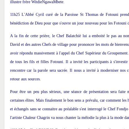
illustre frère WitdieNgawaMbete.
11h25 L'Abbé Cyril curé de la Paroisse St Thomas de Fotouni pren
bénédiction de Dieu pour que s'ouvre un jour nouveau pour les Fotouni 
A la fin de cette prière, le Chef Balatchiè lui a emboité le pas au
David et des autres Chefs de village pour prononcer les mots de bienvenu.
avoir répondu massivement à l'appel du Chef Supérieur du Groupement. 
de tous les fils et filles Fotouni. Il a invité les participants à s'invest
rencontre car la parole sera sacrée. Il nous a invité à moderniser nos 
retour aux sources.
Pour être un peu plus sérieux, une séance de présentation sera faite
certaines élites. Mais finalement le bon sens a prévalu, car comment le
et échangés sans se connaitre au préalable s'est interrogé le Chef Fondj
l'artiste Chaleur Chagrin va nous chanter la mélodie la plus à la mode da