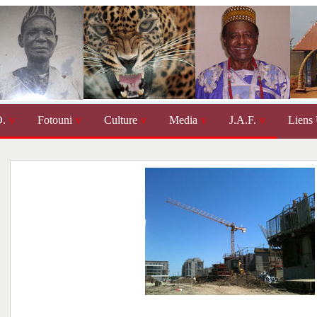
.
Fotouni
Culture
Media
J.A.F.
Liens 