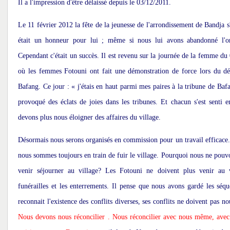
Il a l'impression d'être délaissé depuis le 03/12/2011.
Le 11 février 2012 la fête de la jeunesse de l'arrondissement de Bandja s
était un honneur pour lui ; même si nous lui avons abandonné l'org
Cependant c'était un succès. Il est revenu sur la journée de la femme d
où les femmes Fotouni ont fait une démonstration de force lors du déf
Bafang. Ce jour : « j'étais en haut parmi mes paires à la tribune de Bafan
provoqué des éclats de joies dans les tribunes. Et chacun s'est senti 
devons plus nous éloigner des affaires du village.
Désormais nous serons organisés en commission pour un travail efficace
nous sommes toujours en train de fuir le village. Pourquoi nous ne pouv
venir séjourner au village? Les Fotouni ne doivent plus venir au 
funérailles et les enterrements. Il pense que nous avons gardé les séqu
reconnait l'existence des conflits diverses, ses conflits ne doivent pas n
Nous devons nous réconcilier . Nous réconcilier avec nous même, avec 