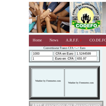
Home
News
A.R.F.F.
CO.DE.FO
Convertisseur Francs CFA <--> Euro
Weather by Freemeteo.com
Weather by Freemeteo.com
ARFF
Association des Ressortissants