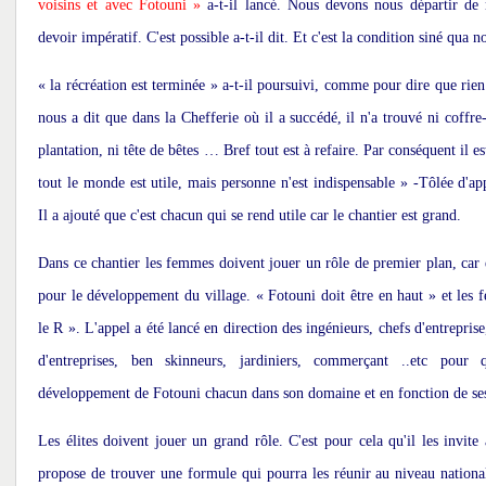
voisins et avec Fotouni »
a-t-il lancé. Nous devons nous départir de n
devoir impératif. C'est possible a-t-il dit. Et c'est la condition siné qua
« la récréation est terminée » a-t-il poursuivi, comme pour dire que rie
nous a dit que dans la Chefferie où il a succédé, il n'a trouvé ni coffre-
plantation, ni tête de bêtes … Bref tout est à refaire. Par conséquent il es
tout le monde est utile, mais personne n'est indispensable » -Tôlée d'ap
Il a ajouté que c'est chacun qui se rend utile car le chantier est grand.
Dans ce chantier les femmes doivent jouer un rôle de premier plan, car
pour le développement du village. « Fotouni doit être en haut » et le
le R ». L'appel a été lancé en direction des ingénieurs, chefs d'entrepris
d'entreprises, ben skinneurs, jardiniers, commerçant ..etc pour qu
développement de Fotouni chacun dans son domaine et en fonction de s
Les élites doivent jouer un grand rôle. C'est pour cela qu'il les invite
propose de trouver une formule qui pourra les réunir au niveau nationa