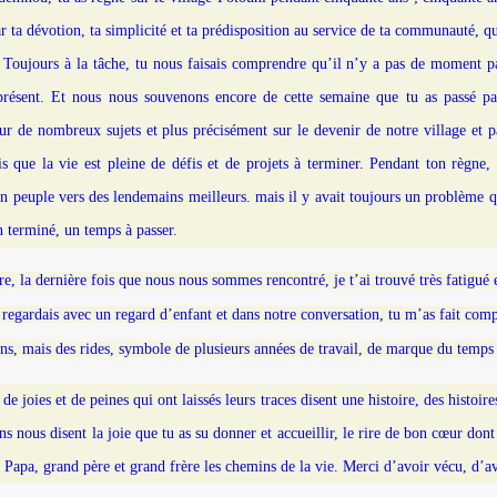
 ta dévotion, ta simplicité et ta prédisposition au service de ta communauté, qu
. Toujours à la tâche, tu nous faisais comprendre qu’il n’y a pas de moment pa
ésent. Et nous nous souvenons encore de cette semaine que tu as passé pa
ur de nombreux sujets et plus précisément sur le devenir de notre village et p
is que la vie est pleine de défis et de projets à terminer. Pendant ton règne,
n peuple vers des lendemains meilleurs. mais il y avait toujours un problème qu
 terminé, un temps à passer.
re, la dernière fois que nous nous sommes rencontré, je t’ai trouvé très fatigué
e regardais avec un regard d’enfant et dans notre conversation, tu m’as fait com
ns, mais des rides, symbole de plusieurs années de travail, de marque du temps
 de joies et de peines qui ont laissés leurs traces disent une histoire, des histoire
s nous disent la joie que tu as su donner et accueillir, le rire de bon cœur don
n Papa, grand père et grand frère les chemins de la vie. Merci d’avoir vécu, d’a