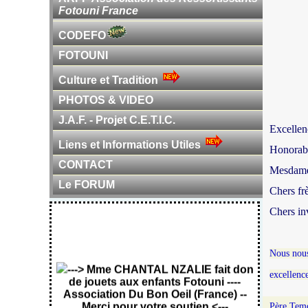
Fotouni France
CODEFO
FOTOUNI
Culture et Tradition
PHOTOS & VIDEO
J.A.F. - Projet C.E.T.I.C.
Excellen
Liens et Informations Utiles
Honorabl
CONTACT
Mesdame
Le FORUM
Chers frè
Chers inv
Nous nous
---> Mme CHANTAL NZALIE fait don
de jouets aux enfants Fotouni ----
excellenc
Association Du Bon Oeil (France) --
Merci pour votre soutien <---
Père Temd