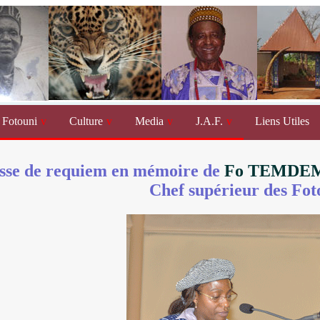
Fotouni
Culture
Media
J.A.F.
Liens Utiles
se de requiem en mémoire de
Fo TEMDE
Chef supérieur des Fot