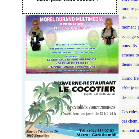
montré par
des siens
moment pr
échangé s
nous disa
amener to
thème non
Grand frè
effet je t
des chemi
Ces rides,
ces chemin
sont enfi