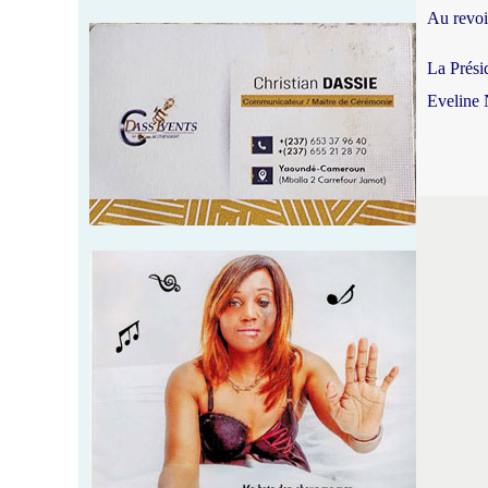
Au revoir
La Prési
Eveline 