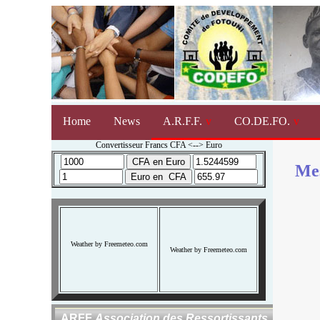
Home
News
A.R.F.F.
CO.DE.FO.
Convertisseur Francs CFA <--> Euro
Mes
Weather by Freemeteo.com
Weather by Freemeteo.com
ARFF
Association des Ressortissants