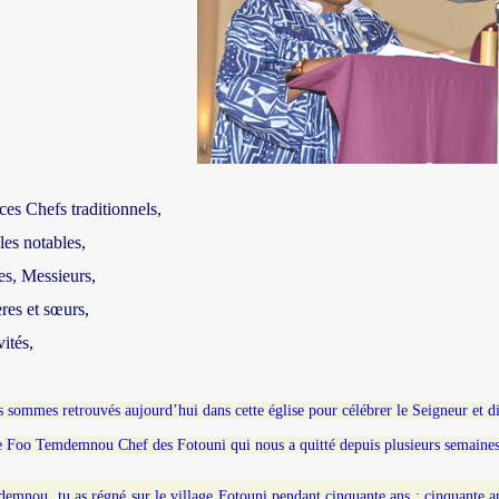
ces Chefs traditionnels,
es notables,
s, Messieurs,
res et sœurs,
ités,
 sommes retrouvés aujourd’hui dans cette église pour célébrer le Seigneur et dir
e Foo Temdemnou Chef des Fotouni qui nous a quitté depuis plusieurs semaines
emnou, tu as régné sur le village Fotouni pendant cinquante ans ; cinquante an